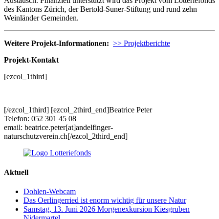
Austausch. Finanziell unterstützt wird das Projekt vom Lotteriefonds
des Kantons Zürich, der Bertold-Suner-Stiftung und rund zehn
Weinländer Gemeinden.
Weitere Projekt-Informationen:
>> Projektberichte
Projekt-Kontakt
[ezcol_1third]
[/ezcol_1third] [ezcol_2third_end]Beatrice Peter
Telefon: 052 301 45 08
email: beatrice.peter[at]andelfinger-
naturschutzverein.ch[/ezcol_2third_end]
Aktuell
Dohlen-Webcam
Das Oerlingerried ist enorm wichtig für unsere Natur
Samstag, 13. Juni 2026 Morgenexkursion Kiesgruben
Nidermartel