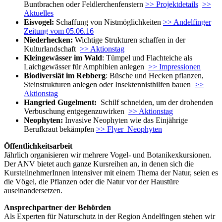
Buntbrachen oder Feldlerchenfenstern
>> Projektdetails
>>
Aktuelles
Eisvogel:
Schaffung von Nistmöglichkeiten
>> Andelfinger
Zeitung vom 05.06.16
Niederhecken:
Wichtige Strukturen schaffen in der
Kulturlandschaft
>> Aktionstag
Kleingewässer im Wald
: Tümpel und Flachteiche als
Laichgewässer für Amphibien anlegen
>> Impressionen
Biodiversiät im Rebberg
: Büsche und Hecken pflanzen,
Steinstrukturen anlegen oder Insektennisthilfen bauen
>>
Aktionstag
Hangried Gugelment:
Schilf schneiden, um der drohenden
Verbuschung entgegenzuwirken
>> Aktionstag
Neophyten:
Invasive Neophyten wie das Einjährige
Berufkraut bekämpfen
>> Flyer_Neophyten
Öffentlichkeitsarbeit
Jährlich organisieren wir mehrere Vogel- und Botanikexkursionen.
Der ANV bietet auch ganze Kursreihen an, in denen sich die
KursteilnehmerInnen intensiver mit einem Thema der Natur, seien es
die Vögel, die Pflanzen oder die Natur vor der Haustüre
auseinandersetzen.
Ansprechpartner der Behörden
Als Experten für Naturschutz in der Region Andelfingen stehen wir