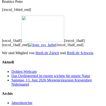
Beatrice Peter
[/ezcol_1third_end]
[ezcol_1half]
[/ezcol_1half]
[ezcol_1half_end]
[/ezcol_1half_end]
Wir sind Mitglied von
BirdLife Zürich
und
BirdLife Schweiz
.
Aktuell
Dohlen-Webcam
Das Oerlingerried ist enorm wichtig für unsere Natur
Samstag, 13. Juni 2026 Morgenexkursion Kiesgruben
Nidermartel
Archiv
Jahresberichte