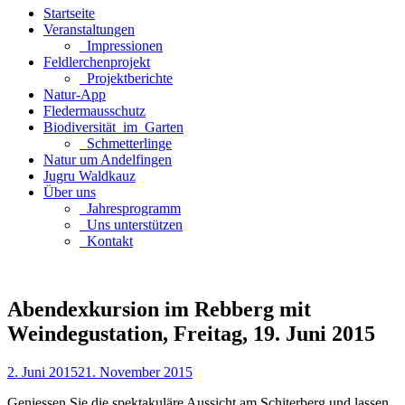
Startseite
Veranstaltungen
_Impressionen
Feldlerchenprojekt
_Projektberichte
Natur-App
Fledermausschutz
Biodiversität_im_Garten
_Schmetterlinge
Natur um Andelfingen
Jugru Waldkauz
Über uns
_Jahresprogramm
_Uns unterstützen
_Kontakt
Abendexkursion im Rebberg mit
Weindegustation, Freitag, 19. Juni 2015
2. Juni 2015
21. November 2015
Geniessen Sie die spektakuläre Aussicht am Schiterberg und lassen