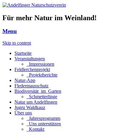
Für mehr Natur im Weinland!
Menu
Skip to content
Startseite
Veranstaltungen
_Impressionen
Feldlerchenprojekt
_Projektberichte
Natur-App
Fledermausschutz
Biodiversität_im_Garten
_Schmetterlinge
Natur um Andelfingen
Jugru Waldkauz
Über uns
_Jahresprogramm
_Uns unterstützen
_Kontakt