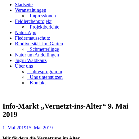
Startseite
Veranstaltungen
_Impressionen
Feldlerchenprojekt
_Projektberichte
Natur-App
Fledermausschutz
Biodiversität_im_Garten
_Schmetterlinge
Natur um Andelfingen
Jugru Waldkauz
Über uns
_Jahresprogramm
_Uns unterstützen
_Kontakt
Info-Markt „Vernetzt-ins-Alter“ 9. Mai
2019
1. Mai 2019
15. Mai 2019
Wir fördern die Vernetzung im Alter…