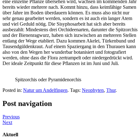
eine einzelne Pflanze übersehen wird, wachsen im kommenden Jahr
bereits wieder mehrere nach. Kommt hinzu, dass keimfähige Samen
über Jahre im Boden überdauern können. Es muss also nicht nur
sehr genau gearbeitet werden, sondern es ist auch ein langer Atem
und viel Geduld nötig. Die Sisyphosarbeit hat sich aber bereits
ausbezahlt: Mindestens drei Orchideenarten, darunter die Spitzorchis
und der Bienenragwurz, haben sich inzwischen an mehreren Stellen
entlang der Wege etabliert. Dazu kommen Akelei, Türkenbund und
Tausendgüldenkraut. Auf einem Spaziergang in den Thurauen kann
also von den Wegen her wunderbar botanisiert und fotografiert
werden, ohne dass die Flora zertrampelt oder niedergedrückt wird.
Der ideale Zeitpunkt für diese Pflanzen ist im Juni und Juli.
Spitzorchis oder Pyramidenorchis
Posted in:
Natur um Andelfingen
. Tags:
Neophyten
,
Thur
.
Post navigation
Previous
Next
Aktuell