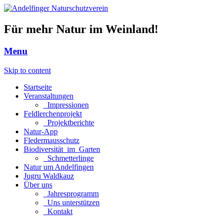
Für mehr Natur im Weinland!
Menu
Skip to content
Startseite
Veranstaltungen
_Impressionen
Feldlerchenprojekt
_Projektberichte
Natur-App
Fledermausschutz
Biodiversität_im_Garten
_Schmetterlinge
Natur um Andelfingen
Jugru Waldkauz
Über uns
_Jahresprogramm
_Uns unterstützen
_Kontakt